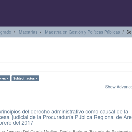
tgrado
Maestrías
Maestría en Gestión y Políticas Públicas
Se
ones ×
Subject: actos ×
Show Advanced
 principios del derecho administrativo como causal de la
esal judicial de la Procuraduría Pública Regional de Ar
ebrero del 2017
 Luz Amparo
;
Del Carpio Medina, Daniel Enrique
(
Escuela de Postgrado