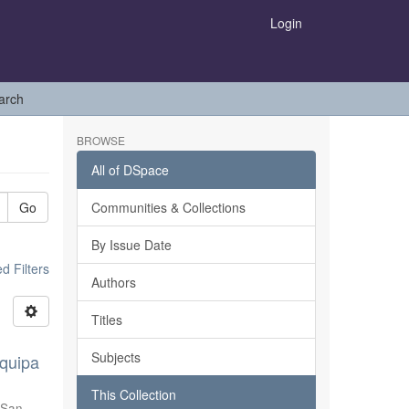
Login
arch
BROWSE
All of DSpace
Go
Communities & Collections
By Issue Date
 Filters
Authors
Titles
Subjects
equipa
This Collection
 San