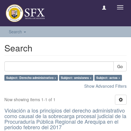
Toggl
navig
Search
Search
Go
Subject: Derecho administrativo ×
Subject: omisiones ×
Subject: actos ×
Show Advanced Filters
Now showing items 1-1 of 1
Violación a los principios del derecho administrativo
como causal de la sobrecarga procesal judicial de la
Procuraduría Pública Regional de Arequipa en el
periodo febrero del 2017