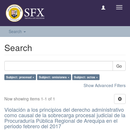
Toggl
navig
Search
Search
Go
Subject: procesal ×
Subject: omisiones ×
Subject: actos ×
Show Advanced Filters
Now showing items 1-1 of 1
Violación a los principios del derecho administrativo
como causal de la sobrecarga procesal judicial de la
Procuraduría Pública Regional de Arequipa en el
periodo febrero del 2017