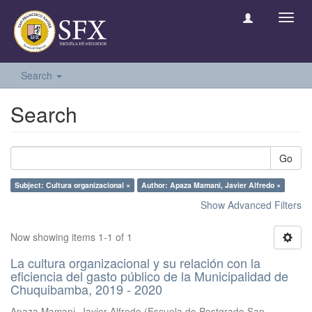
Toggl
navig
Search
Search
Go
Subject: Cultura organizacional ×
Author: Apaza Mamani, Javier Alfredo ×
Show Advanced Filters
Now showing items 1-1 of 1
La cultura organizacional y su relación con la
eficiencia del gasto público de la Municipalidad de
Chuquibamba, 2019 - 2020
Apaza Mamani, Javier Alfredo
(
Escuela de Postgrado San