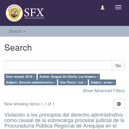
Toggl
navig
Search
Search
Go
Date issued: 2018 ×
Author: Begazo De Dávila, Luz Amparo ×
Subject: Derecho administrativo ×
Has File(s): true ×
Subject: actos ×
Show Advanced Filters
Now showing items 1-1 of 1
Violación a los principios del derecho administrativo
como causal de la sobrecarga procesal judicial de la
Procuraduría Pública Regional de Arequipa en el