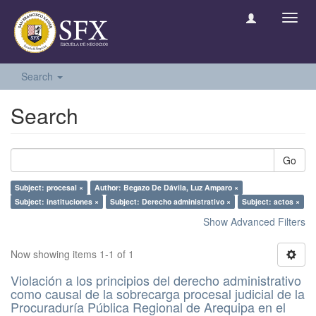
Toggl
navig
Search
Search
Go
Subject: procesal ×
Author: Begazo De Dávila, Luz Amparo ×
Subject: instituciones ×
Subject: Derecho administrativo ×
Subject: actos ×
Show Advanced Filters
Now showing items 1-1 of 1
Violación a los principios del derecho administrativo
como causal de la sobrecarga procesal judicial de la
Procuraduría Pública Regional de Arequipa en el