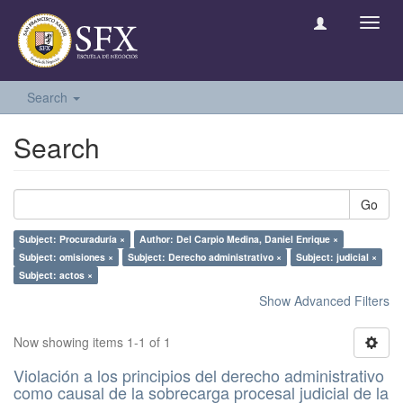
Toggl
navig
Search
Search
Go
Subject: Procuraduría ×
Author: Del Carpio Medina, Daniel Enrique ×
Subject: omisiones ×
Subject: Derecho administrativo ×
Subject: judicial ×
Subject: actos ×
Show Advanced Filters
Now showing items 1-1 of 1
Violación a los principios del derecho administrativo
como causal de la sobrecarga procesal judicial de la