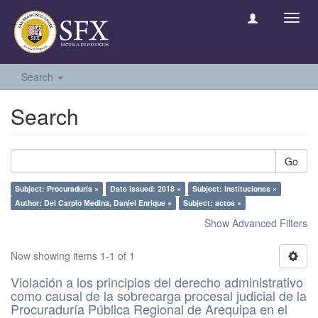
Toggl
navig
Search
Search
Go
Subject: Procuraduría ×
Date issued: 2018 ×
Subject: instituciones ×
Author: Del Carpio Medina, Daniel Enrique ×
Subject: actos ×
Show Advanced Filters
Now showing items 1-1 of 1
Violación a los principios del derecho administrativo
como causal de la sobrecarga procesal judicial de la
Procuraduría Pública Regional de Arequipa en el