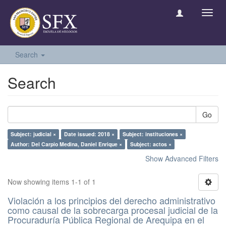
Toggl
navig
Search
Search
Go
Subject: judicial ×
Date issued: 2018 ×
Subject: instituciones ×
Author: Del Carpio Medina, Daniel Enrique ×
Subject: actos ×
Show Advanced Filters
Now showing items 1-1 of 1
Violación a los principios del derecho administrativo
como causal de la sobrecarga procesal judicial de la
Procuraduría Pública Regional de Arequipa en el