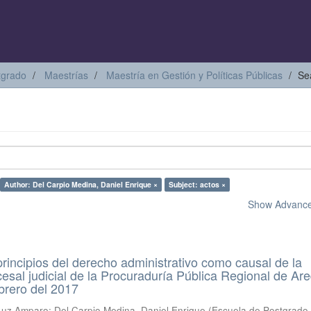
tgrado
Maestrías
Maestría en Gestión y Políticas Públicas
Se
Author: Del Carpio Medina, Daniel Enrique ×
Subject: actos ×
Show Advanced
 principios del derecho administrativo como causal de la
esal judicial de la Procuraduría Pública Regional de Ar
ebrero del 2017
 Luz Amparo
;
Del Carpio Medina, Daniel Enrique
(
Escuela de Postgrado