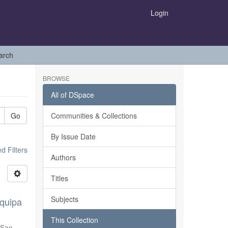
Login
arch
BROWSE
All of DSpace
Go
Communities & Collections
By Issue Date
 Filters
Authors
Titles
Subjects
equipa
This Collection
 San