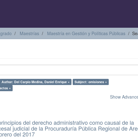
tgrado
Maestrías
Maestría en Gestión y Políticas Públicas
Se
Author: Del Carpio Medina, Daniel Enrique ×
Subject: omisiones ×
actos ×
Show Advanced
 principios del derecho administrativo como causal de la
esal judicial de la Procuraduría Pública Regional de Ar
ebrero del 2017