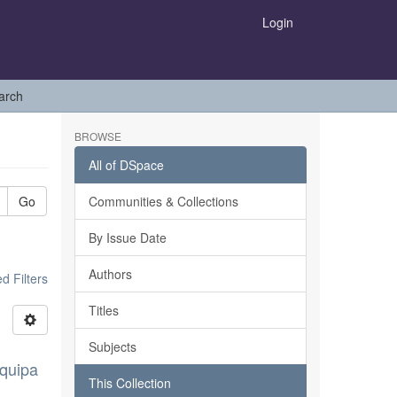
Login
arch
BROWSE
All of DSpace
Go
Communities & Collections
By Issue Date
Authors
 Filters
Titles
Subjects
equipa
This Collection