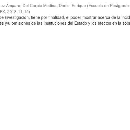
 Luz Amparo
;
Del Carpio Medina, Daniel Enrique
(
Escuela de Postgrado
SFX
,
2018-11-15
)
de investigación, tiene por finalidad, el poder mostrar acerca de la inci
es y/u omisiones de las Instituciones del Estado y los efectos en la so