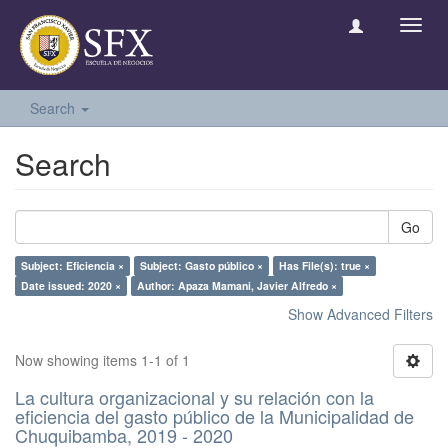
Toggl
navig
Search
Search
Go
Subject: Eficiencia ×
Subject: Gasto público ×
Has File(s): true ×
Date issued: 2020 ×
Author: Apaza Mamani, Javier Alfredo ×
Show Advanced Filters
Now showing items 1-1 of 1
La cultura organizacional y su relación con la
eficiencia del gasto público de la Municipalidad de
Chuquibamba, 2019 - 2020