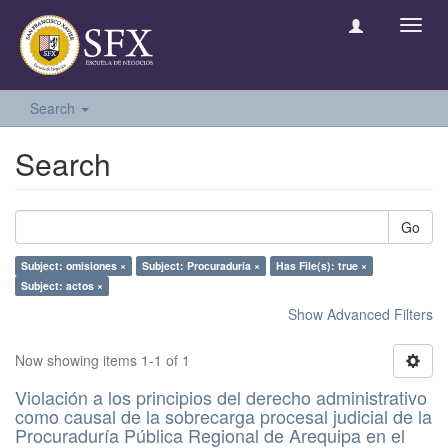
Toggl
navig
Search
Search
Go
Subject: omisiones ×
Subject: Procuraduría ×
Has File(s): true ×
Subject: actos ×
Show Advanced Filters
Now showing items 1-1 of 1
Violación a los principios del derecho administrativo
como causal de la sobrecarga procesal judicial de la
Procuraduría Pública Regional de Arequipa en el