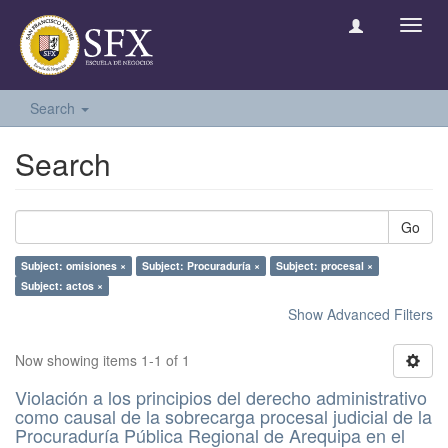
Toggl
navig
Search
Search
Go
Subject: omisiones ×
Subject: Procuraduría ×
Subject: procesal ×
Subject: actos ×
Show Advanced Filters
Now showing items 1-1 of 1
Violación a los principios del derecho administrativo
como causal de la sobrecarga procesal judicial de la
Procuraduría Pública Regional de Arequipa en el