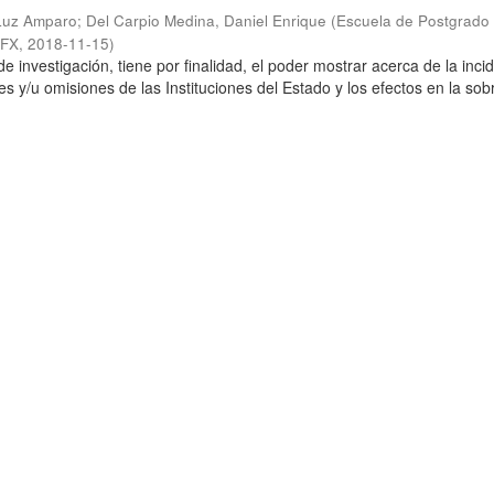
 Luz Amparo
;
Del Carpio Medina, Daniel Enrique
(
Escuela de Postgrado
SFX
,
2018-11-15
)
de investigación, tiene por finalidad, el poder mostrar acerca de la inci
es y/u omisiones de las Instituciones del Estado y los efectos en la so