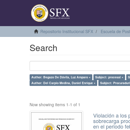
Repositorio Institucional SFX
Escuela de Pos
Search
Author: Begazo De Dávila, Luz Amparo ×
Subject: procesal ×
S
Author: Del Carpio Medina, Daniel Enrique ×
Subject: Procuradurí
Now showing items 1-1 of 1
Violación a los
sobrecarga proc
en el periodo f