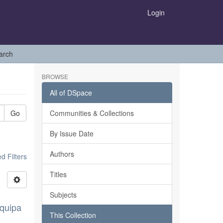
Login
arch
BROWSE
All of DSpace
Go
Communities & Collections
By Issue Date
Authors
 Filters
Titles
Subjects
equipa
This Collection