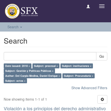
Toggl
navig
Search
Search
Go
Date issued: 2018 ×
Subject: procesal ×
Subject: instituciones ×
Subject: Gestión y Políticas Públicas ×
Author: Del Carpio Medina, Daniel Enrique ×
Subject: Procuraduría ×
Subject: actos ×
Show Advanced Filters
Now showing items 1-1 of 1
Violación a los principios del derecho administrativo