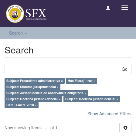
Toggl
navig
Search
Search
Go
Subject: Precedente administrativo ×
Has File(s): true ×
Subject: Sistema jurisprudencial ×
Subject: Jurisprudencia de observancia obligatoria ×
Subject: Doctrina jurispru-dencial ×
Subject: Doctrina jurisprudencial ×
Date issued: 2020 ×
Show Advanced Filters
Now showing items 1-1 of 1