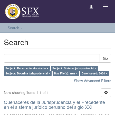
Toggl
navig
Search
Search
Go
Subject: Rece-dente vinculante ×
Subject: Sistema jurisprudencial ×
Subject: Doctrina jurisprudencial ×
Has File(s): true ×
Date issued: 2020 ×
Show Advanced Filters
Now showing items 1-1 of 1
Quehaceres de la Jurisprudencia y el Precedente
en el sistema jurídico peruano del siglo XXI
De Taboada Núñez Borja, José María Manuel Fernando
(
Escuela