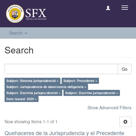
Toggl
navig
Search
Search
Go
Subject: Sistema jurisprudencial ×
Subject: Precedente ×
Subject: Jurisprudencia de observancia obligatoria ×
Subject: Doctrina jurispru-dencial ×
Subject: Doctrina jurisprudencial ×
Date issued: 2020 ×
Show Advanced Filters
Now showing items 1-1 of 1
Quehaceres de la Jurisprudencia y el Precedente