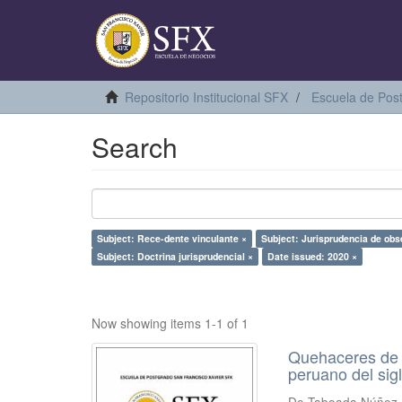
Repositorio Institucional SFX
Escuela de Pos
Search
Subject: Rece-dente vinculante ×
Subject: Jurisprudencia de obse
Subject: Doctrina jurisprudencial ×
Date issued: 2020 ×
Now showing items 1-1 of 1
Quehaceres de l
peruano del sig
De Taboada Núñez 