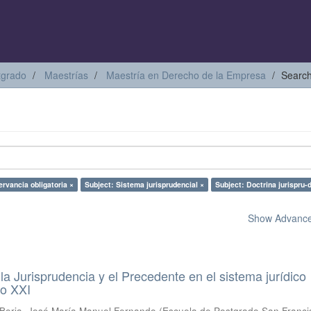
tgrado
Maestrías
Maestría en Derecho de la Empresa
Searc
rvancia obligatoria ×
Subject: Sistema jurisprudencial ×
Subject: Doctrina jurispru-
Show Advanced
a Jurisprudencia y el Precedente en el sistema jurídico
lo XXI
Borja, José María Manuel Fernando
(
Escuela de Postgrado San Franci