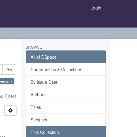
Login
h
BROWSE
All of DSpace
Go
Communities & Collections
dencial ×
By Issue Date
Authors
 Filters
Titles
Subjects
This Collection
sco