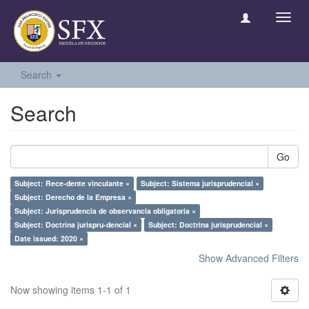
Toggl
navig
Search
Search
Go
Subject: Rece-dente vinculante ×
Subject: Sistema jurisprudencial ×
Subject: Derecho de la Empresa ×
Subject: Jurisprudencia de observancia obligatoria ×
Subject: Doctrina jurispru-dencial ×
Subject: Doctrina jurisprudencial ×
Date issued: 2020 ×
Show Advanced Filters
Now showing items 1-1 of 1