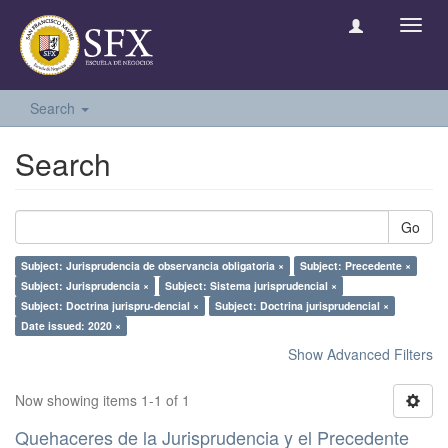
Toggl
navig
Search
Search
Go
Subject: Jurisprudencia de observancia obligatoria ×
Subject: Precedente ×
Subject: Jurisprudencia ×
Subject: Sistema jurisprudencial ×
Subject: Doctrina jurispru-dencial ×
Subject: Doctrina jurisprudencial ×
Date issued: 2020 ×
Show Advanced Filters
Now showing items 1-1 of 1
Quehaceres de la Jurisprudencia y el Precedente