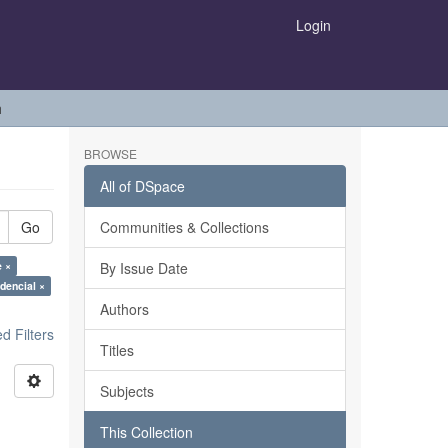
Login
h
BROWSE
All of DSpace
Go
Communities & Collections
e ×
By Issue Date
udencial ×
Authors
 Filters
Titles
Subjects
This Collection