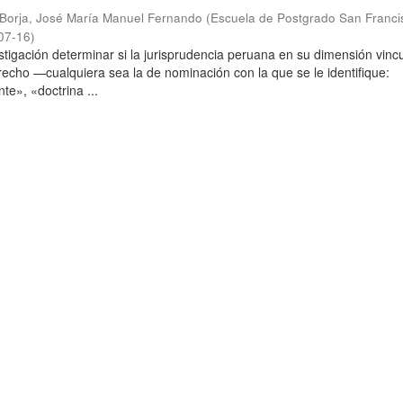
Borja, José María Manuel Fernando
(
Escuela de Postgrado San Franci
07-16
)
stigación determinar si la jurisprudencia peruana en su dimensión vinc
echo —cualquiera sea la de nominación con la que se le identifique:
te», «doctrina ...