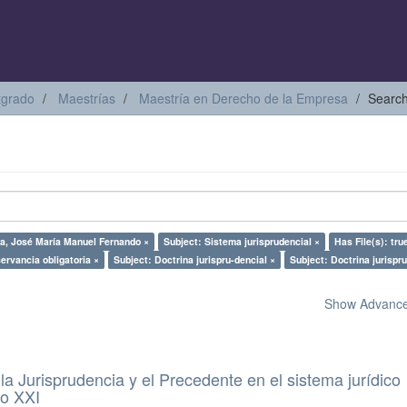
tgrado
Maestrías
Maestría en Derecho de la Empresa
Searc
a, José María Manuel Fernando ×
Subject: Sistema jurisprudencial ×
Has File(s): tru
ervancia obligatoria ×
Subject: Doctrina jurispru-dencial ×
Subject: Doctrina jurispr
Show Advanced
a Jurisprudencia y el Precedente en el sistema jurídico
lo XXI