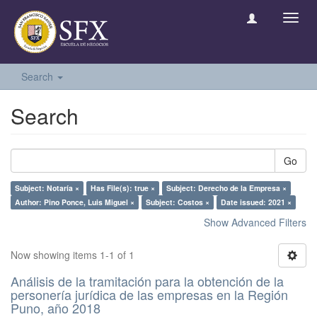
Toggl
navig
Search
Search
Go
Subject: Notaría ×
Has File(s): true ×
Subject: Derecho de la Empresa ×
Author: Pino Ponce, Luis Miguel ×
Subject: Costos ×
Date issued: 2021 ×
Show Advanced Filters
Now showing items 1-1 of 1
Análisis de la tramitación para la obtención de la
personería jurídica de las empresas en la Región
Puno, año 2018