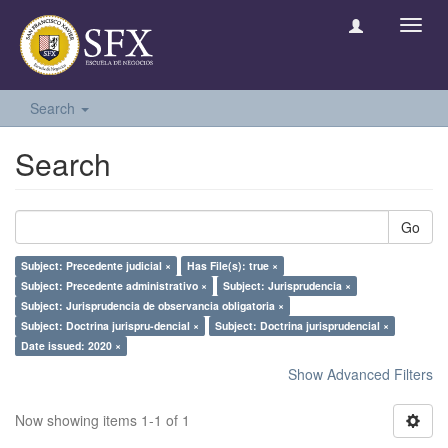
Toggl
navig
Search
Search
Go
Subject: Precedente judicial ×
Has File(s): true ×
Subject: Precedente administrativo ×
Subject: Jurisprudencia ×
Subject: Jurisprudencia de observancia obligatoria ×
Subject: Doctrina jurispru-dencial ×
Subject: Doctrina jurisprudencial ×
Date issued: 2020 ×
Show Advanced Filters
Now showing items 1-1 of 1