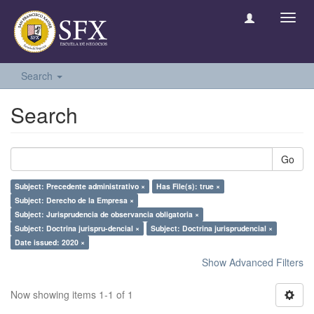
Toggl
navig
Search
Search
Go
Subject: Precedente administrativo ×
Has File(s): true ×
Subject: Derecho de la Empresa ×
Subject: Jurisprudencia de observancia obligatoria ×
Subject: Doctrina jurispru-dencial ×
Subject: Doctrina jurisprudencial ×
Date issued: 2020 ×
Show Advanced Filters
Now showing items 1-1 of 1