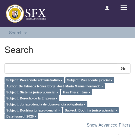
Toggl
navig
Search
Search
Go
Subject: Precedente administrativo ×
Subject: Precedente judicial ×
Author: De Taboada Núñez Borja, José María Manuel Fernando ×
Subject: Sistema jurisprudencial ×
Has File(s): true ×
Subject: Derecho de la Empresa ×
Subject: Jurisprudencia de observancia obligatoria ×
Subject: Doctrina jurispru-dencial ×
Subject: Doctrina jurisprudencial ×
Date issued: 2020 ×
Show Advanced Filters