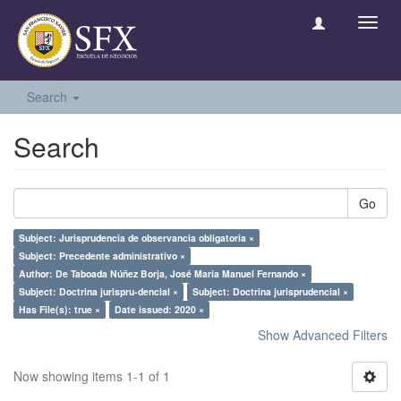
Toggl
navig
Search
Search
Go
Subject: Jurisprudencia de observancia obligatoria ×
Subject: Precedente administrativo ×
Author: De Taboada Núñez Borja, José María Manuel Fernando ×
Subject: Doctrina jurispru-dencial ×
Subject: Doctrina jurisprudencial ×
Has File(s): true ×
Date issued: 2020 ×
Show Advanced Filters
Now showing items 1-1 of 1