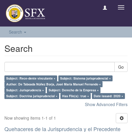
Toggl
navig
Search
Search
Go
Subject: Rece-dente vinculante ×
Subject: Sistema jurisprudencial ×
Author: De Taboada Núñez Borja, José María Manuel Fernando ×
Subject: Jurisprudencia ×
Subject: Derecho de la Empresa ×
Subject: Doctrina jurisprudencial ×
Has File(s): true ×
Date issued: 2020 ×
Show Advanced Filters
Now showing items 1-1 of 1
Quehaceres de la Jurisprudencia y el Precedente