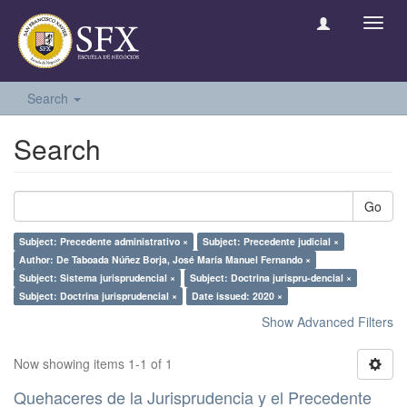
Toggl
navig
Search
Search
Go
Subject: Precedente administrativo ×
Subject: Precedente judicial ×
Author: De Taboada Núñez Borja, José María Manuel Fernando ×
Subject: Sistema jurisprudencial ×
Subject: Doctrina jurispru-dencial ×
Subject: Doctrina jurisprudencial ×
Date issued: 2020 ×
Show Advanced Filters
Now showing items 1-1 of 1
Quehaceres de la Jurisprudencia y el Precedente