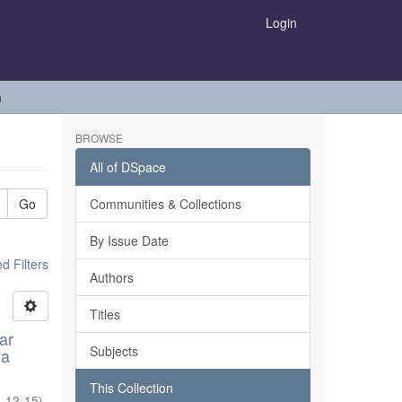
Login
h
BROWSE
All of DSpace
Go
Communities & Collections
By Issue Date
 Filters
Authors
Titles
ar
Subjects
la
This Collection
-12-15
)