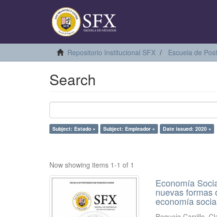
Repositorio Institucional SFX
Escuela de Pos
Search
Subject: Estado ×
Subject: Empleador ×
Date issued: 2020 ×
Now showing items 1-1 of 1
Economía Social
nuevas formas d
economía social
Requejo Carrillo, C