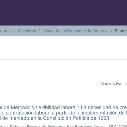
tgrado
Maestrías
Maestría en Derecho de la Empresa
Searc
Show Advanced
 de Mercado y flexibilidad laboral : La necesidad de cre
e contratación laboral a partir de la implementación de 
 de mercado en la Constitución Política de 1993
laudia Rafaela
(
Escuela de Postgrado San Francisco Xavier - SFX
,
2020