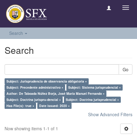
Toggl
navig
Search
Search
Go
Subject: Jurisprudencia de observancia obligatoria ×
Subject: Precedente administrativo ×
Subject: Sistema jurisprudencial ×
Author: De Taboada Núñez Borja, José María Manuel Fernando ×
Subject: Doctrina jurispru-dencial ×
Subject: Doctrina jurisprudencial ×
Has File(s): true ×
Date issued: 2020 ×
Show Advanced Filters
Now showing items 1-1 of 1