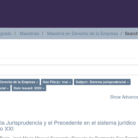
tgrado
Maestrías
Maestría en Derecho de la Empresa
Searc
 Derecho de la Empresa ×
Has File(s): true ×
Subject: Sistema jurisprudencial ×
cial ×
Date issued: 2020 ×
Show Advanced
a Jurisprudencia y el Precedente en el sistema jurídico
lo XXI
Borja, José María Manuel Fernando
(
Escuela de Postgrado San Franci