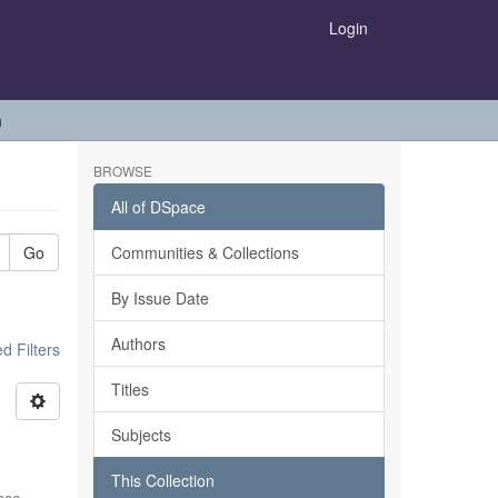
Login
h
BROWSE
All of DSpace
Go
Communities & Collections
By Issue Date
Authors
 Filters
Titles
Subjects
This Collection
sco