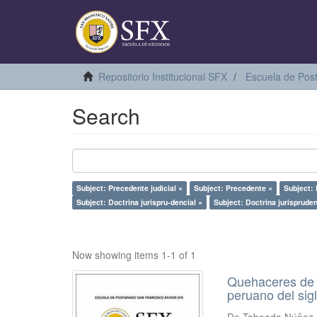
Repositorio Institucional SFX
Escuela de Pos
Search
Subject: Precedente judicial ×
Subject: Precedente ×
Subject:
Subject: Doctrina jurispru-dencial ×
Subject: Doctrina jurispruden
Now showing items 1-1 of 1
Quehaceres de l
peruano del sig
De Taboada Núñez 