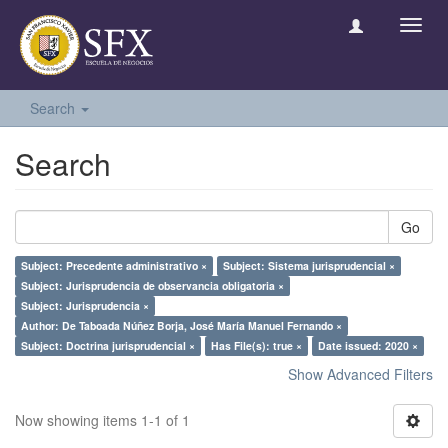
Toggl
navig
Search
Search
Go
Subject: Precedente administrativo ×
Subject: Sistema jurisprudencial ×
Subject: Jurisprudencia de observancia obligatoria ×
Subject: Jurisprudencia ×
Author: De Taboada Núñez Borja, José María Manuel Fernando ×
Subject: Doctrina jurisprudencial ×
Has File(s): true ×
Date issued: 2020 ×
Show Advanced Filters
Now showing items 1-1 of 1