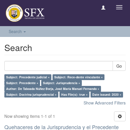
Toggl
navig
Search
Search
Go
Subject: Precedente judicial ×
Subject: Rece-dente vinculante ×
Subject: Precedente ×
Subject: Jurisprudencia ×
Author: De Taboada Núñez Borja, José María Manuel Fernando ×
Subject: Doctrina jurisprudencial ×
Has File(s): true ×
Date issued: 2020 ×
Show Advanced Filters
Now showing items 1-1 of 1
Quehaceres de la Jurisprudencia y el Precedente