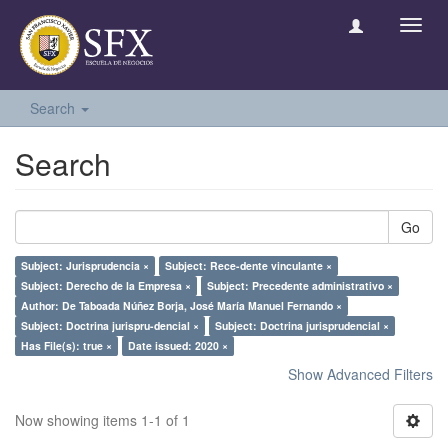
Toggl
navig
Search
Search
Go
Subject: Jurisprudencia ×
Subject: Rece-dente vinculante ×
Subject: Derecho de la Empresa ×
Subject: Precedente administrativo ×
Author: De Taboada Núñez Borja, José María Manuel Fernando ×
Subject: Doctrina jurispru-dencial ×
Subject: Doctrina jurisprudencial ×
Has File(s): true ×
Date issued: 2020 ×
Show Advanced Filters
Now showing items 1-1 of 1