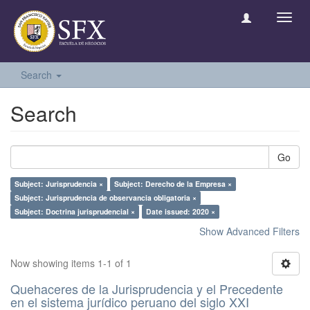
Toggl
navig
Search
Search
Go
Subject: Jurisprudencia ×
Subject: Derecho de la Empresa ×
Subject: Jurisprudencia de observancia obligatoria ×
Subject: Doctrina jurisprudencial ×
Date issued: 2020 ×
Show Advanced Filters
Now showing items 1-1 of 1
Quehaceres de la Jurisprudencia y el Precedente
en el sistema jurídico peruano del siglo XXI