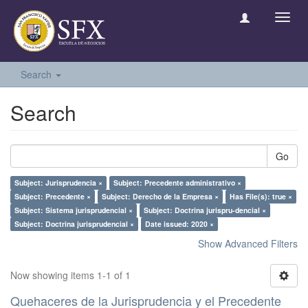
Toggl
navig
Search
Search
Go
Subject: Jurisprudencia ×
Subject: Precedente administrativo ×
Subject: Precedente ×
Subject: Derecho de la Empresa ×
Has File(s): true ×
Subject: Sistema jurisprudencial ×
Subject: Doctrina jurispru-dencial ×
Subject: Doctrina jurisprudencial ×
Date issued: 2020 ×
Show Advanced Filters
Now showing items 1-1 of 1
Quehaceres de la Jurisprudencia y el Precedente