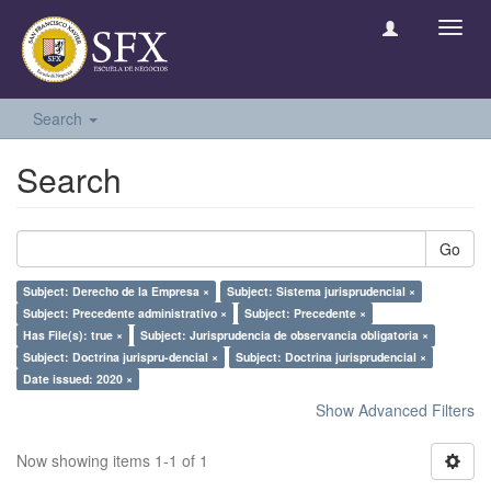
Toggl
navig
Search
Search
Go
Subject: Derecho de la Empresa ×
Subject: Sistema jurisprudencial ×
Subject: Precedente administrativo ×
Subject: Precedente ×
Has File(s): true ×
Subject: Jurisprudencia de observancia obligatoria ×
Subject: Doctrina jurispru-dencial ×
Subject: Doctrina jurisprudencial ×
Date issued: 2020 ×
Show Advanced Filters
Now showing items 1-1 of 1