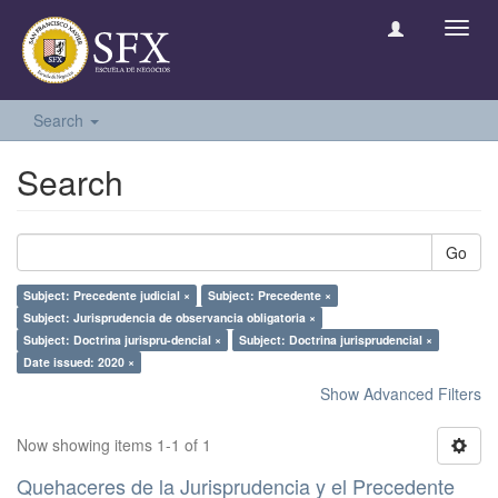
Toggl
navig
Search
Search
Go
Subject: Precedente judicial ×
Subject: Precedente ×
Subject: Jurisprudencia de observancia obligatoria ×
Subject: Doctrina jurispru-dencial ×
Subject: Doctrina jurisprudencial ×
Date issued: 2020 ×
Show Advanced Filters
Now showing items 1-1 of 1
Quehaceres de la Jurisprudencia y el Precedente