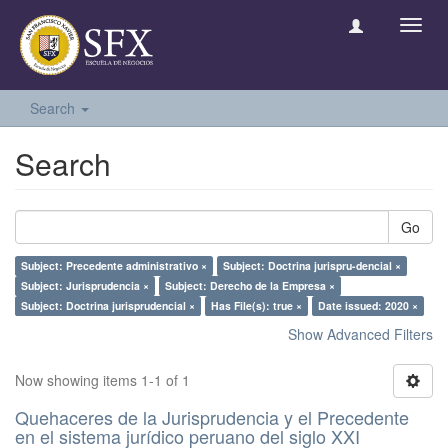
Toggl
navig
Search
Search
Go
Subject: Precedente administrativo ×
Subject: Doctrina jurispru-dencial ×
Subject: Jurisprudencia ×
Subject: Derecho de la Empresa ×
Subject: Doctrina jurisprudencial ×
Has File(s): true ×
Date issued: 2020 ×
Show Advanced Filters
Now showing items 1-1 of 1
Quehaceres de la Jurisprudencia y el Precedente
en el sistema jurídico peruano del siglo XXI