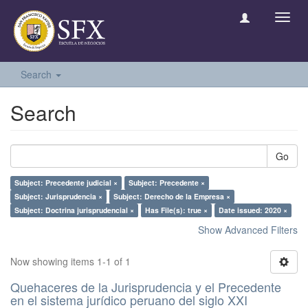
Toggl
navig
Search
Search
Go
Subject: Precedente judicial ×
Subject: Precedente ×
Subject: Jurisprudencia ×
Subject: Derecho de la Empresa ×
Subject: Doctrina jurisprudencial ×
Has File(s): true ×
Date issued: 2020 ×
Show Advanced Filters
Now showing items 1-1 of 1
Quehaceres de la Jurisprudencia y el Precedente
en el sistema jurídico peruano del siglo XXI