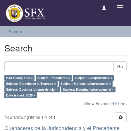
Toggl
navig
Search
Search
Go
Has File(s): true ×
Subject: Precedente ×
Subject: Jurisprudencia ×
Subject: Derecho de la Empresa ×
Subject: Sistema jurisprudencial ×
Subject: Doctrina jurispru-dencial ×
Subject: Doctrina jurisprudencial ×
Date issued: 2020 ×
Show Advanced Filters
Now showing items 1-1 of 1
Quehaceres de la Jurisprudencia y el Precedente