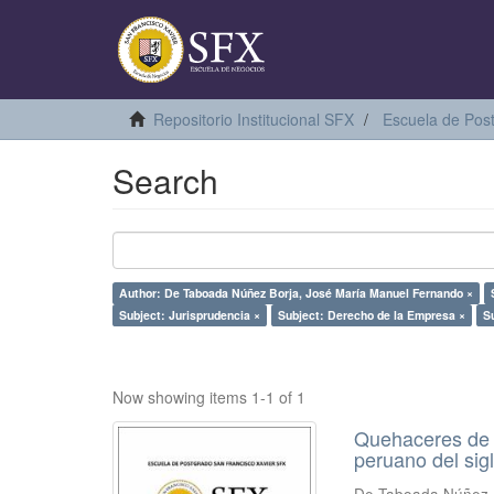
Repositorio Institucional SFX
Escuela de Pos
Search
Author: De Taboada Núñez Borja, José María Manuel Fernando ×
Subject: Jurisprudencia ×
Subject: Derecho de la Empresa ×
Su
Now showing items 1-1 of 1
Quehaceres de l
peruano del sig
De Taboada Núñez 