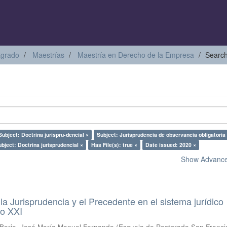
tgrado
Maestrías
Maestría en Derecho de la Empresa
Searc
Subject: Doctrina jurispru-dencial ×
Subject: Jurisprudencia de observancia obligatoria
bject: Doctrina jurisprudencial ×
Has File(s): true ×
Date issued: 2020 ×
Show Advanced
a Jurisprudencia y el Precedente en el sistema jurídico
lo XXI
Borja, José María Manuel Fernando
(
Escuela de Postgrado San Franci