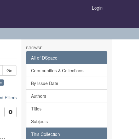
Login
h
BROWSE
All of DSpace
Go
Communities & Collections
 ×
By Issue Date
Authors
 Filters
Titles
Subjects
This Collection
sco