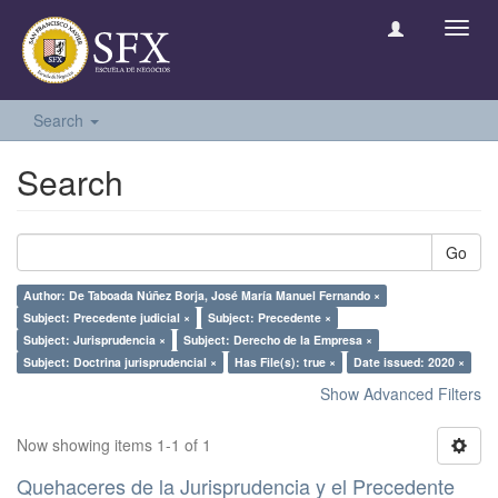
Toggl
navig
Search
Search
Go
Author: De Taboada Núñez Borja, José María Manuel Fernando ×
Subject: Precedente judicial ×
Subject: Precedente ×
Subject: Jurisprudencia ×
Subject: Derecho de la Empresa ×
Subject: Doctrina jurisprudencial ×
Has File(s): true ×
Date issued: 2020 ×
Show Advanced Filters
Now showing items 1-1 of 1
Quehaceres de la Jurisprudencia y el Precedente