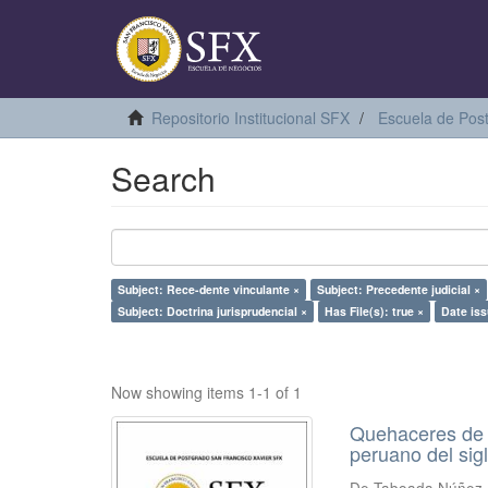
Repositorio Institucional SFX
Escuela de Pos
Search
Subject: Rece-dente vinculante ×
Subject: Precedente judicial ×
Subject: Doctrina jurisprudencial ×
Has File(s): true ×
Date iss
Now showing items 1-1 of 1
Quehaceres de l
peruano del sig
De Taboada Núñez 