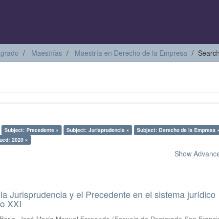
tgrado
Maestrías
Maestría en Derecho de la Empresa
Searc
Subject: Precedente ×
Subject: Jurisprudencia ×
Subject: Derecho de la Empresa 
ued: 2020 ×
Show Advanced
a Jurisprudencia y el Precedente en el sistema jurídico
lo XXI
Borja, José María Manuel Fernando
(
Escuela de Postgrado San Franci