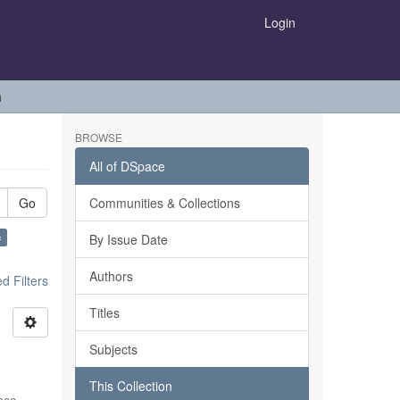
Login
h
BROWSE
All of DSpace
Go
Communities & Collections
×
By Issue Date
Authors
 Filters
Titles
Subjects
This Collection
sco