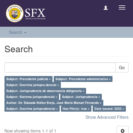
Toggl
navig
Search
Search
Go
Subject: Precedente judicial ×
Subject: Precedente administrativo ×
Subject: Doctrina jurispru-dencial ×
Subject: Jurisprudencia de observancia obligatoria ×
Subject: Sistema jurisprudencial ×
Subject: Jurisprudencia ×
Author: De Taboada Núñez Borja, José María Manuel Fernando ×
Subject: Doctrina jurisprudencial ×
Has File(s): true ×
Date issued: 2020 ×
Show Advanced Filters
Now showing items 1-1 of 1