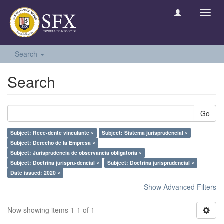
Toggl
navig
Search
Search
Go
Subject: Rece-dente vinculante ×
Subject: Sistema jurisprudencial ×
Subject: Derecho de la Empresa ×
Subject: Jurisprudencia de observancia obligatoria ×
Subject: Doctrina jurispru-dencial ×
Subject: Doctrina jurisprudencial ×
Date issued: 2020 ×
Show Advanced Filters
Now showing items 1-1 of 1