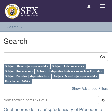
Toggl
navig
Search
Search
Go
Subject: Sistema jurisprudencial ×
Subject: Jurisprudencia ×
Subject: Precedente ×
Subject: Jurisprudencia de observancia obligatoria ×
Subject: Doctrina jurispru-dencial ×
Subject: Doctrina jurisprudencial ×
Date issued: 2020 ×
Show Advanced Filters
Now showing items 1-1 of 1
Quehaceres de la Jurisprudencia y el Precedente