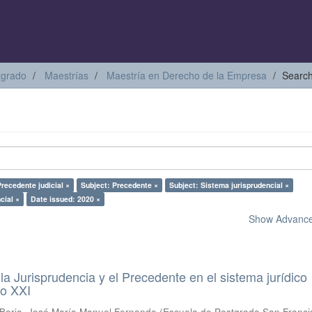
tgrado
Maestrías
Maestría en Derecho de la Empresa
Searc
recedente judicial ×
Subject: Precedente ×
Subject: Sistema jurisprudencial ×
cial ×
Date issued: 2020 ×
Show Advanced
a Jurisprudencia y el Precedente en el sistema jurídico
lo XXI
Borja, José María Manuel Fernando
(
Escuela de Postgrado San Franci