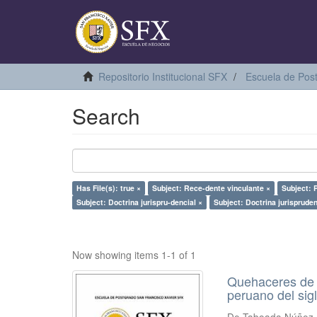
Repositorio Institucional SFX
Escuela de Pos
Search
Has File(s): true ×
Subject: Rece-dente vinculante ×
Subject: P
Subject: Doctrina jurispru-dencial ×
Subject: Doctrina jurispruden
Now showing items 1-1 of 1
Quehaceres de l
peruano del sig
De Taboada Núñez 