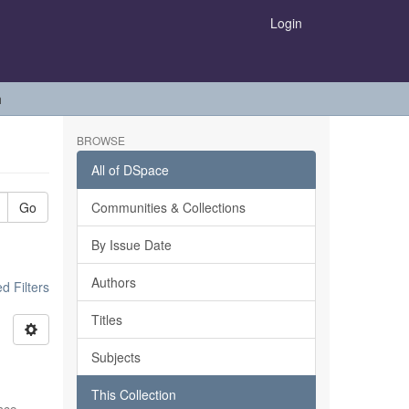
Login
h
BROWSE
All of DSpace
Go
Communities & Collections
By Issue Date
Authors
 Filters
Titles
Subjects
This Collection
sco